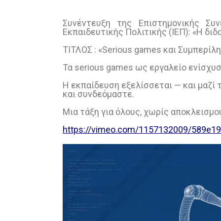
Συνέντευξη της Επιστημονικής Συν
Εκπαιδευτικής Πολιτικής (ΙΕΠ): «Η διδ
ΤΙΤΛΟΣ : «Serious games και Συμπερίλ
Τα serious games ως εργαλείο ενίσχυ
Η εκπαίδευση εξελίσσεται — και μαζί 
και συνδεόμαστε.
Μια τάξη για όλους, χωρίς αποκλεισμο
https://vimeo.com/1157132009/589e19