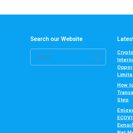
Search our Website
Lates
Crypto
Intern
Opport
Limita
How t
Transa
Step
Επίσκ
ECOVI
Εκπαι
Net M