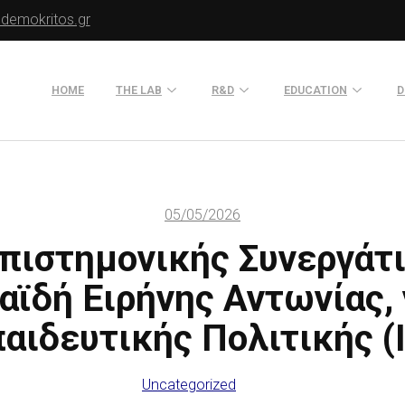
.demokritos.gr
HOME
THE LAB
R&D
EDUCATION
D
Director of Lab
Publications
Postgraduate Progra
About Us
Projects
Seminars
05/05/2026
Our Flyer
Επιστημονικής Συνεργάτ
Old Website
Old Portals-Web Sites
ϊδή Ειρήνης Αντωνίας, 
αιδευτικής Πολιτικής (
Uncategorized