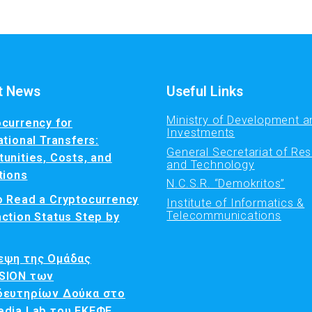
t News
Useful Links
Ministry of Development a
currency for
Investments
ational Transfers:
General Secretariat of Re
unities, Costs, and
and Technology
tions
N.C.S.R. “Demokritos”
o Read a Cryptocurrency
Institute of Informatics &
Telecommunications
ction Status Step by
εψη της Ομάδας
SION των
δευτηρίων Δούκα στο
edia Lab του ΕΚΕΦΕ