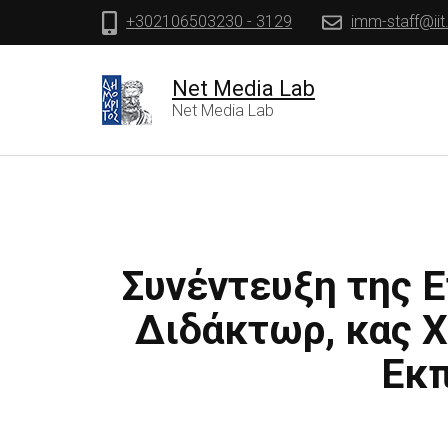
+302106503230 - 3129
imm-staff@iit
Net Media Lab
Net Media Lab
Συνέντευξη της 
Διδάκτωρ, κας Χα
Εκπ