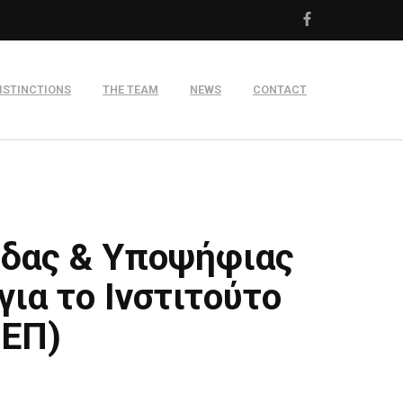
ISTINCTIONS
THE TEAM
NEWS
CONTACT
m
ιδας & Yποψήφιας
για το Ινστιτούτο
ΙΕΠ)