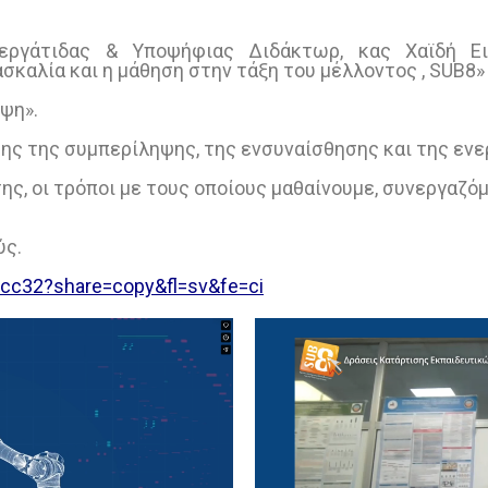
εργάτιδας & Yποψήφιας Διδάκτωρ, κας Χαϊδή Ει
ασκαλία και η μάθηση στην τάξη του μέλλοντος , SUB8»
ηψη».
σης της συμπερίληψης, της ενσυναίσθησης και της ε
της, οι τρόποι με τους οποίους μαθαίνουμε, συνεργαζό
ύς.
cc32?share=copy&fl=sv&fe=ci